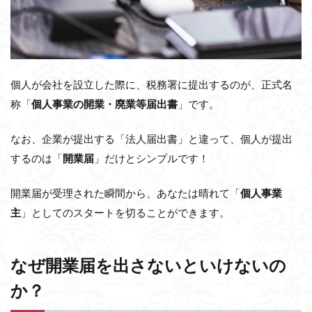
青色
申告
がで
きる
3
開業
個人が会社を設立した際に、税務署に提出するのが、正式名
届の
称「
個人事業の開業・廃業等届出書
」です。
書き
方と
書き
なお、企業が提出する「法人届出書」と違って、個人が提出
まし
するのは「
開業届
」だけとシンプルです！
た
が、
実は
開業届が受理された瞬間から、あなたは晴れて「
個人事業
全部
主
」としてのスタートを切ることができます。
ネッ
ト上
でで
きて
なぜ開業届を出さないといけないの
しま
う！
か？
4