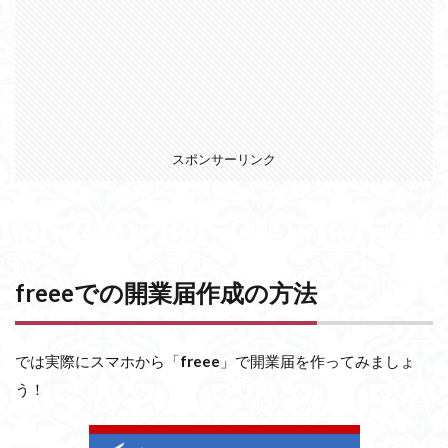
スポンサーリンク
freeeでの開業届作成の方法
では実際にスマホから「
freee
」で開業届を作ってみましょ
う！