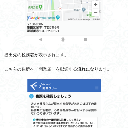
提出先の税務署が表示されます。
こちらの住所へ「開業届」を郵送する流れになります。