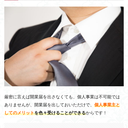
freee
での
開業
届作
成の
方法
厳密に言えば開業届を出さなくても、個人事業は不可能では
ありませんが、開業届を出しておいただけで、
個人事業主と
してのメリット
を色々受けることができる
からです！