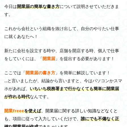
今日は
開業届の簡単な書き方
について説明させていただきま
す。
これから会社という組織を抜け出して、自分のやりたい仕事
に就くあなたへ！
新たに会社を設立する時や、店舗を開店する時、個人で仕事
をしていくには、「
開業届
」を提出する必要があります！
ここでは「
開業届の書き方
」を簡単に解説しています！
…と言いましたが、結論から言いますと、今はパソコンかスマ
ホがあれば、
いちいち税務署まで行かなくても簡単に開業届
が作れる時代
なんです。
開業freee
を使えば
、開業届に関する詳しい知識などなくと
も、項目に従って入力していくだけで、
誰にでも不備なく正
確な開業届が作成
できちゃいます。