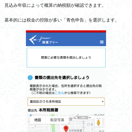
見込み年収によって概算の納税額が確認できます。
基本的には税金の控除が多い「青色申告」を選択します。