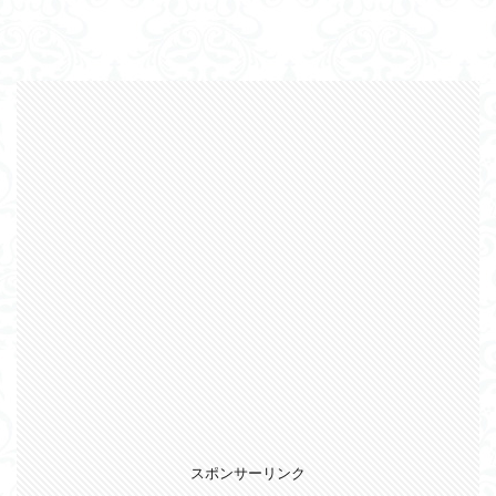
スポンサーリンク